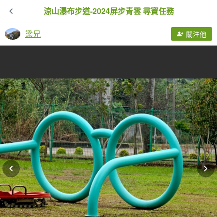
涼山瀑布步道-2024屏步青雲 尋寶任務
梁兄
關注他