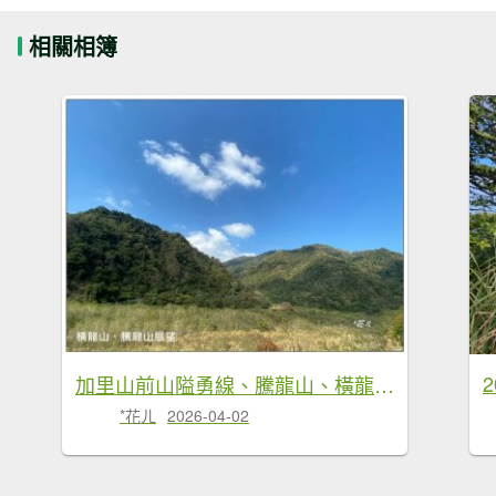
相關相簿
加里山前山隘勇線、騰龍山、橫龍山 連走
*花ㄦ
2026-04-02