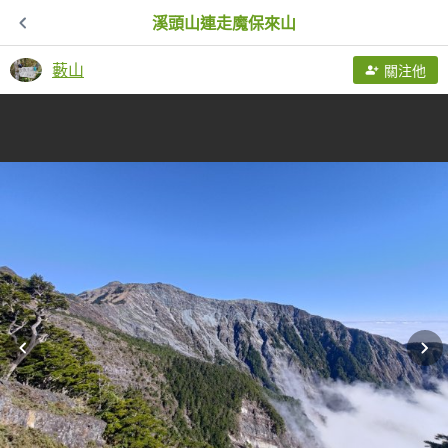
溪頭山連走魔保來山
藪山
關注他