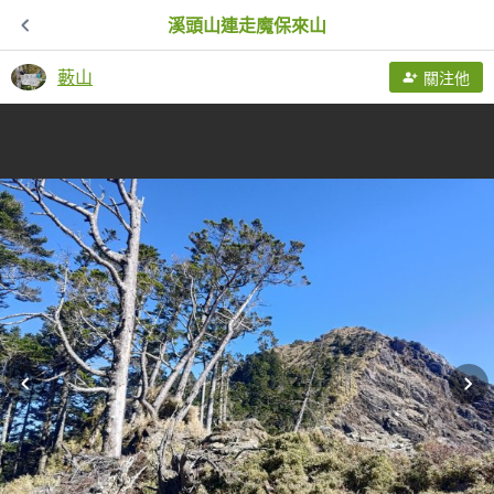
溪頭山連走魔保來山
藪山
關注他