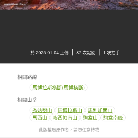
於 2025-01-04 上傳
87 次點閱
1 次拍手
相關路線
馬博拉斯橫斷(馬博橫斷)
相關山岳
秀姑巒山
馬博拉斯山
馬利加南山
馬西山
喀西帕南山
駒盆山
駒盆南峰
此版權屬原作者，請勿任意轉載