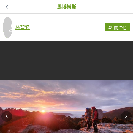
馬博橫斷
林碧涵
關注他