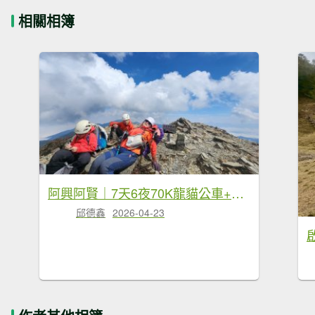
相關相簿
阿興阿賢｜7天6夜70K龍貓公車+駒盆西稜接馬博
邱德鑫
2026-04-23