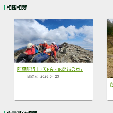
相關相簿
阿興阿賢｜7天6夜70K龍貓公車+駒盆西稜接馬博
邱德鑫
2026-04-23