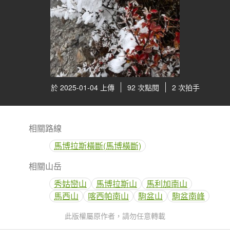
於 2025-01-04 上傳
92 次點閱
2 次拍手
相關路線
馬博拉斯橫斷(馬博橫斷)
相關山岳
秀姑巒山
馬博拉斯山
馬利加南山
馬西山
喀西帕南山
駒盆山
駒盆南峰
此版權屬原作者，請勿任意轉載