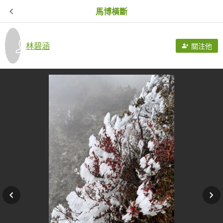
馬博橫斷
林碧涵
關注他