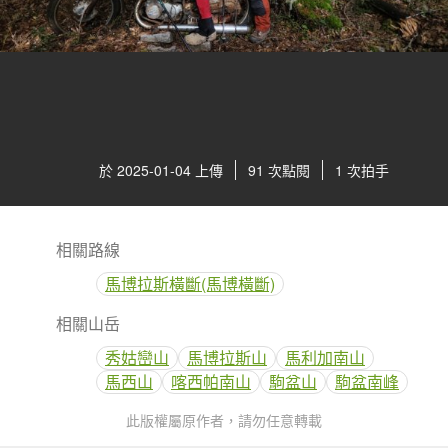
於 2025-01-04 上傳
91 次點閱
1 次拍手
相關路線
馬博拉斯橫斷(馬博橫斷)
相關山岳
秀姑巒山
馬博拉斯山
馬利加南山
馬西山
喀西帕南山
駒盆山
駒盆南峰
此版權屬原作者，請勿任意轉載