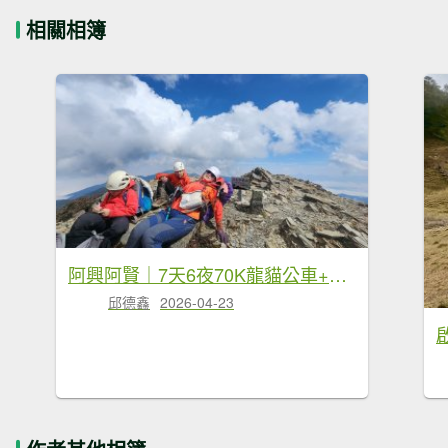
相關相簿
阿興阿賢｜7天6夜70K龍貓公車+駒盆西稜接馬博
邱德鑫
2026-04-23