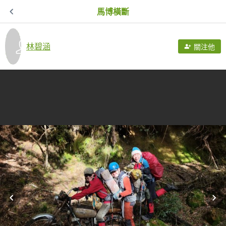
馬博橫斷
林碧涵
關注他