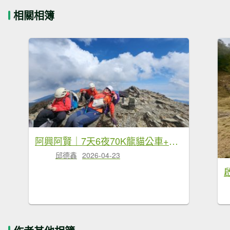
相關相簿
阿興阿賢｜7天6夜70K龍貓公車+駒盆西稜接馬博
邱德鑫
2026-04-23