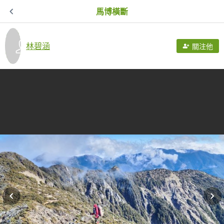
馬博橫斷
林碧涵
關注他