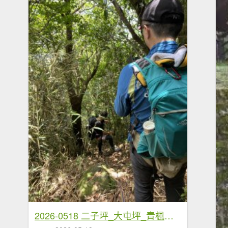
2026-0518 二子坪_大屯坪_青楓步道_猴砍水圳步道_橫嶺古道_半嶺水圳_天母圓環