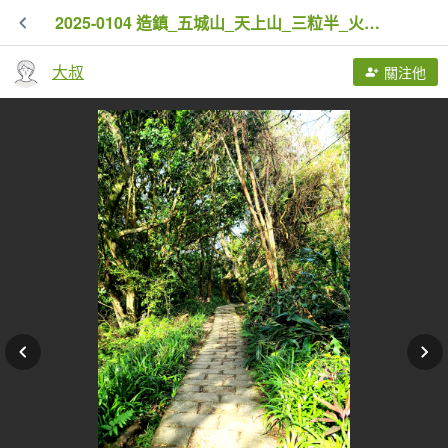
2025-0104 造鎮_五城山_天上山_三粒半_火焰山_慈惠堂_土城大潤發
大叔
關注他