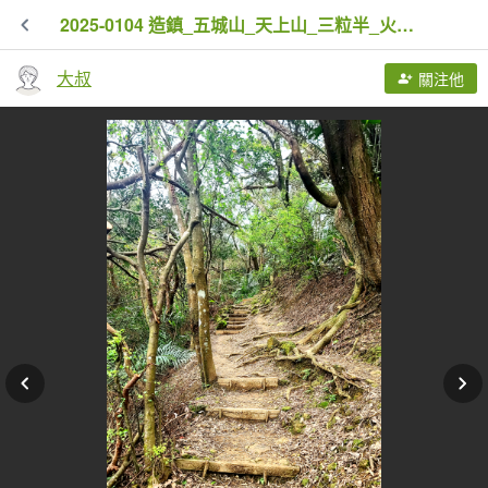
2025-0104 造鎮_五城山_天上山_三粒半_火焰山_慈惠堂_土城大潤發
大叔
關注他