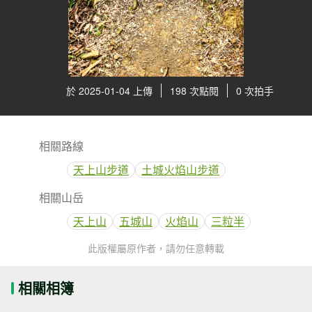
於 2025-01-04 上傳
198 次點閱
0 次拍手
相關路線
天上山步道
土城火焰山步道
相關山岳
天上山
五城山
火焰山
三粒半
此版權屬原作者，請勿任意轉載
相關相簿