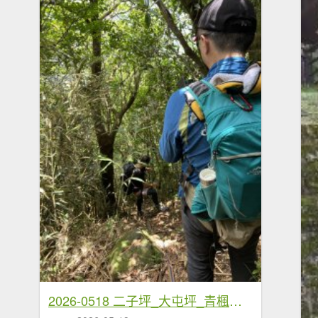
2026-0518 二子坪_大屯坪_青楓步道_猴砍水圳步道_橫嶺古道_半嶺水圳_天母圓環