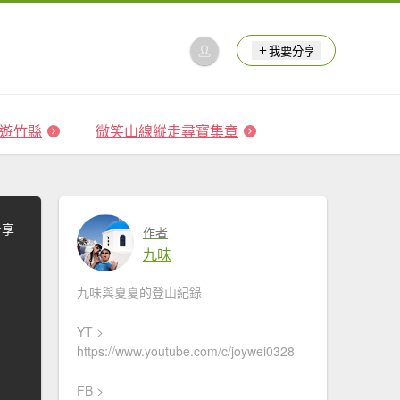
我要分享
 森遊竹縣
微笑山線縱走尋寶集章
分享
作者
九味
九味與夏夏的登山紀錄
YT >
https://www.youtube.com/c/joywei0328
FB >