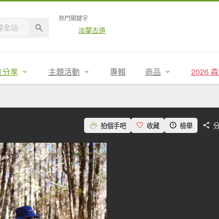
熱門關鍵字
淡蘭古道
友分享
主題活動
專輯
商品
2026
拍個手吧
收藏
檢舉