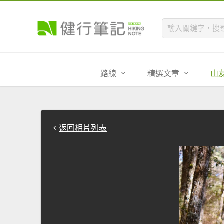
路線
精選文章
山
返回相片列表