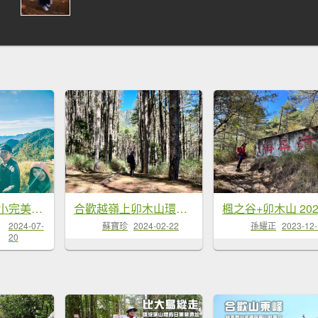
卯畢O型縱走- 小完美谷壯闊日出與畢祿山
合歡越嶺上卯木山環走觀雲山莊
2024-07-
蘇寶珍
2024-02-22
孫耀正
2023-12
20