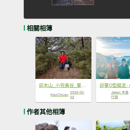
相關相簿
卯木山_小完美谷_畢祿山
Jaken 木易
2026-05-
KaoChiuan
行旅
02
作者其他相簿