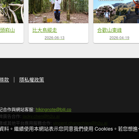
_頭嵙山
比大鳥縱走
合歡山東峰
2026-06-13
2026-04-19
條款
隱私權政策
記合作與網站客服:
hikingnote@biji.co
牌廣告合作:
jacky.chen@h2u.ai
務或其他平台應用服務合作:
vincent.changchien@h2u.ai
關資料。繼續使用本網站表示您同意我們使用 Cookies。若您