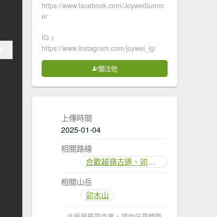
https://www.facebook.com/JoyweiSumm
er
IG >
https://www.instagram.com/joywei_ig/
關注他
上傳時間
2025-01-04
相關路線
合歡越嶺古道、卯木山
相關山岳
卯木山
此版權屬原作者，請勿任意轉載