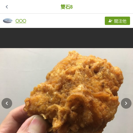
雙石8
OOO
關注他