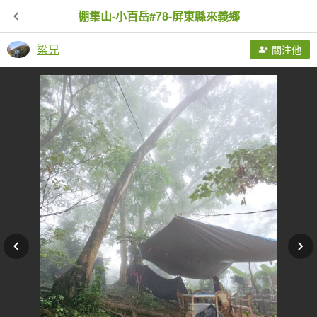
棚集山-小百岳#78-屏東縣來義鄉
梁兄
關注他