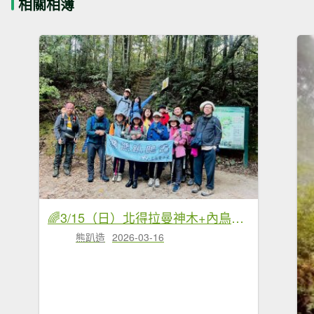
相關相簿
🌈3/15（日）北得拉曼神木+內鳥嘴山✨FB：熊熊趴爬走🌈
熊趴造
2026-03-16