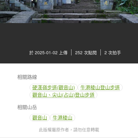
於 2025-01-02 上傳
252 次點閱
2 次拍手
相關路線
硬漢嶺步道(觀音山)
牛港稜山登山步道
觀音山、尖山(占山)登山步道
相關山岳
觀音山
牛港稜山
此版權屬原作者，請勿任意轉載