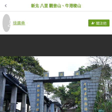
新北 八里 觀音山、牛港稜山
徐廣堯
關注他