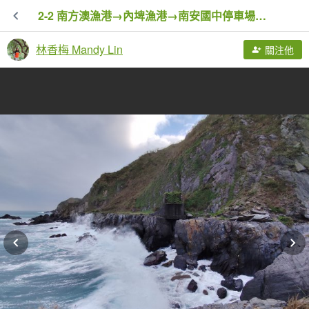
2-2 南方澳漁港→內埤漁港→南安國中停車場→觀海亭→內埤海水浴場→情人灣→豆腐岬風景區→南方澳大橋
林香梅 Mandy Lin
關注他