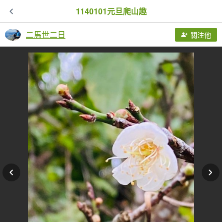
1140101元旦爬山趣
二馬世二日
關注他