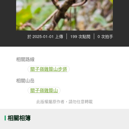
於 2025-01-01 上傳
199 次點閱
0 次拍手
相關路線
關子嶺雞籠山步道
相關山岳
關子嶺雞籠山
此版權屬原作者，請勿任意轉載
相關相簿