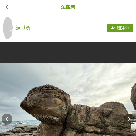
海龜岩
連世勇
關注他