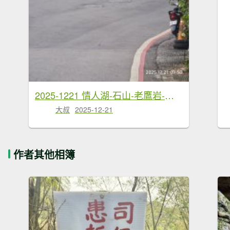
2025-1221 情人湖-石山-老鷹岩-大武崙砲台-外木山國旗嶺-濱海步道-海興步道-情人湖
大叔
2025-12-21
作者其他相簿