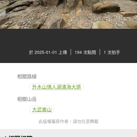
於 2025-01-01 上傳
194 次點閱
1 次拍手
相關路線
外木山情人湖濱海大道
相關山岳
大武崙山
此版權屬原作者，請勿任意轉載