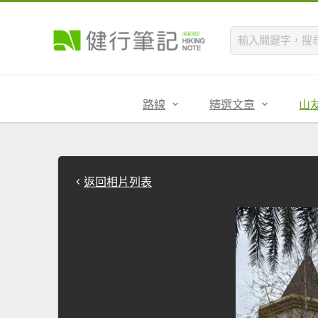
路線
精選文章
山
返回相片列表