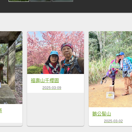
福壽山千櫻園
2025-03-09
道
鵝公髻山
2025-03-02