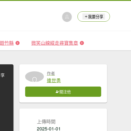
我要分享
 森遊竹縣
微笑山線縱走尋寶集章
作者
分享
連世勇
關注他
上傳時間
2025-01-01