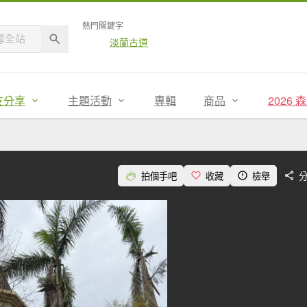
熱門關鍵字
淡蘭古道
友分享
主題活動
專輯
商品
2026
拍個手吧
收藏
檢舉