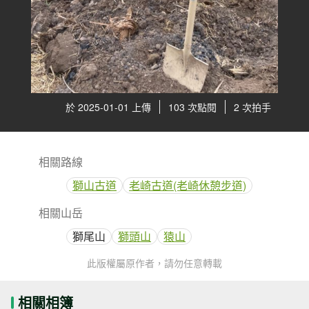
於 2025-01-01 上傳
103 次點閱
2 次拍手
相關路線
獅山古道
老崎古道(老崎休憩步道)
相關山岳
獅尾山
獅頭山
猿山
此版權屬原作者，請勿任意轉載
相關相簿