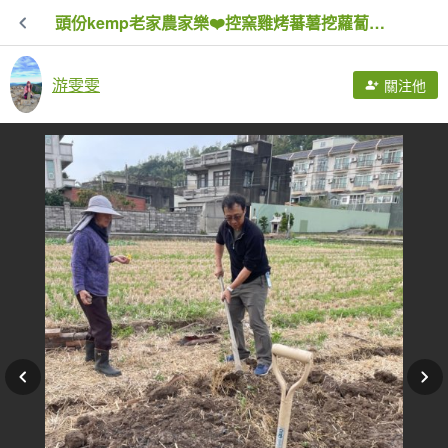
頭份kemp老家農家樂❤️控窯雞烤蕃薯挖蘿蔔現採青菜🥬
游雯雯
關注他