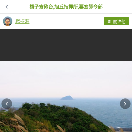
槓子寮砲台,旭丘指揮所,要塞師令部
楊振源
關注他