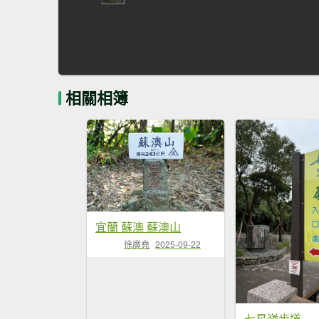
相關相簿
宜蘭 蘇澳 蘇澳山
徐廣堯
2025-09-22
七星嶺步道