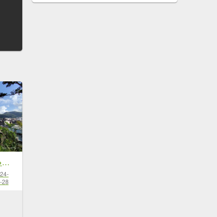
2-2 蘇澳冷泉公園→七星嶺步道→星嶺公園→蘇澳山→蘇澳運動公園→大安森林公園
24-
-28