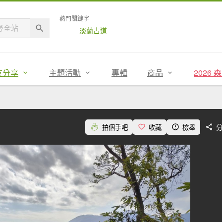
熱門關鍵字
淡蘭古道
友分享
主題活動
專輯
商品
2026
拍個手吧
收藏
檢舉