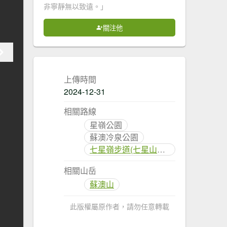
非寧靜無以致遠。」
關注他
上傳時間
2024-12-31
相關路線
星嶺公園
蘇澳冷泉公園
七星嶺步道(七星山健康步道)
相關山岳
蘇澳山
此版權屬原作者，請勿任意轉載