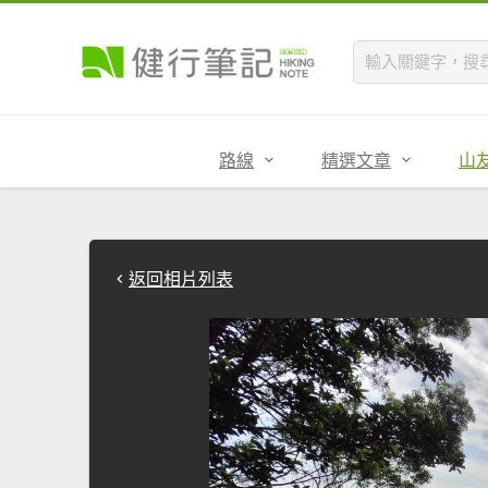
路線
精選文章
山
返回相片列表