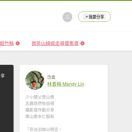
我要分享
 森遊竹縣
微笑山線縱走尋寶集章
分享
作者
林香梅 Mandy Lin
少小隨父登山樂
志趣昂然怡自得
攝影寫作勤分享
樂山樂水仁智和
「非淡泊無以明志，