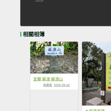
相關相簿
宜蘭 蘇澳 蘇澳山
徐廣堯
2025-09-22
七星嶺步道