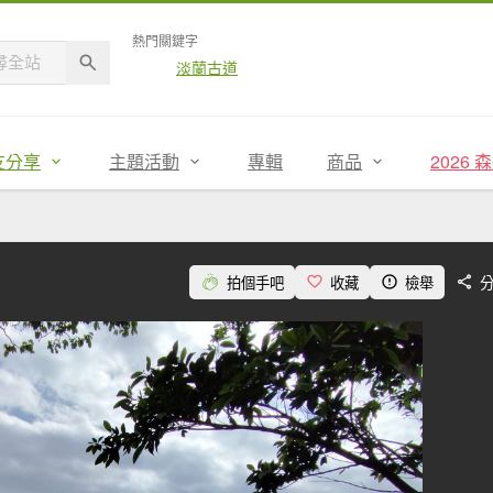
熱門關鍵字
淡蘭古道
友分享
主題活動
專輯
商品
2026
拍個手吧
收藏
檢舉