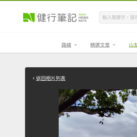
路線
精選文章
山
返回相片列表