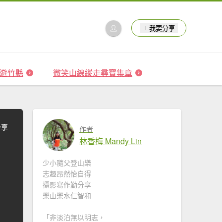
我要分享
 森遊竹縣
微笑山線縱走尋寶集章
分享
作者
林香梅 Mandy Lin
少小隨父登山樂
志趣昂然怡自得
攝影寫作勤分享
樂山樂水仁智和
「非淡泊無以明志，