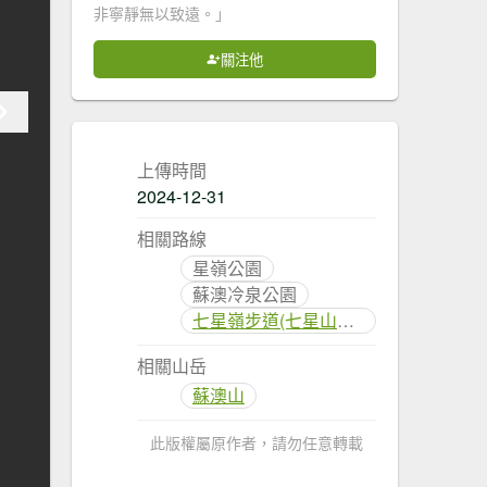
非寧靜無以致遠。」
關注他
上傳時間
2024-12-31
相關路線
星嶺公園
蘇澳冷泉公園
七星嶺步道(七星山健康步道)
相關山岳
蘇澳山
此版權屬原作者，請勿任意轉載