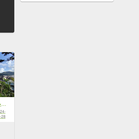
2-2 蘇澳冷泉公園→七星嶺步道→星嶺公園→蘇澳山→蘇澳運動公園→大安森林公園
24-
-28