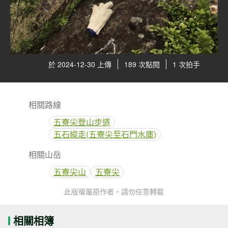
於 2024-12-30 上傳
189 次點閱
1 次拍手
相關路線
五寮尖登山步道
五石縱走(五寮尖至石門水庫)
相關山岳
五寮尖山
五寮尖
此版權屬原作者，請勿任意轉載
相關相簿