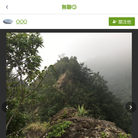
無聊🙄
OOO
關注他