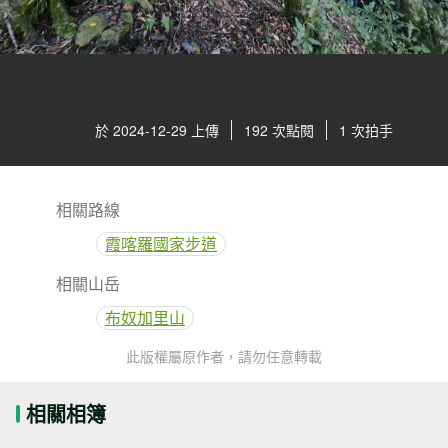
於 2024-12-29 上傳
192 次點閱
1 次拍手
相關路線
霞喀羅國家步道
相關山岳
布奴加里山
此版權屬原作者，請勿任意轉載
相關相簿