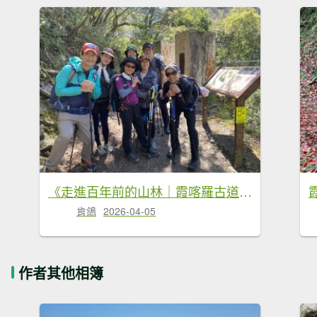
《走進百年前的山林｜霞喀羅古道22K縱走．一條被歷史刻下痕跡的路》
肯鴿
2026-04-05
作者其他相簿