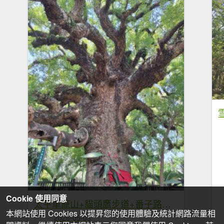
Cookie 使用同意
太平車籠山+貓頭鷹步道+番子路山+豬槽山20260502
本網站使用 Cookies 以提昇您的使用體驗及統計網路流量相
2026-05-03