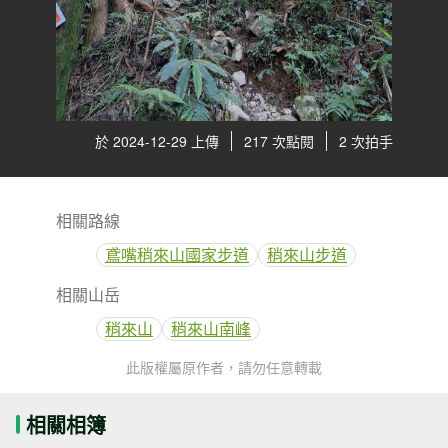
於 2024-12-29 上傳
217 次點閱
2 次拍手
相關路線
鳶嘴稍來山國家步道
稍來山步道
相關山岳
稍來山
稍來山南峰
此版權屬原作者，請勿任意轉載
相關相簿