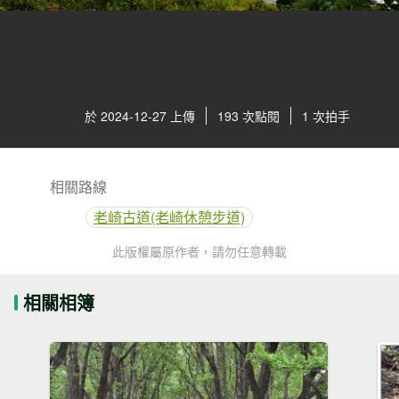
於 2024-12-27 上傳
193 次點閱
1 次拍手
相關路線
老崎古道(老崎休憩步道)
此版權屬原作者，請勿任意轉載
相關相簿