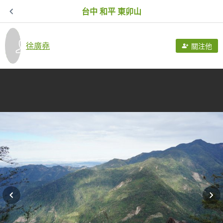
台中 和平 東卯山
徐廣堯
關注他