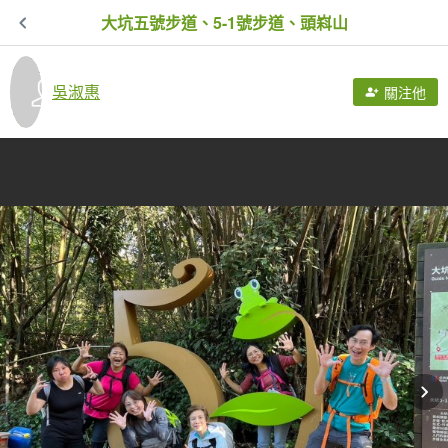
大坑五號步道、5-1號步道、頭嵙山
吳淑惠
關注他