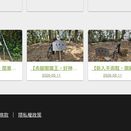
【關刀有兩把，簡單的先拿！😁😁】出關古道-聖關段，小百岳#036關刀山，就叫它小關刀吧。
【赤腳闖魔王，好神啊！💪】第21次下尾寮山⛰️。沒事來走就對了💪💪
2026-05-11
2026-05-11
條款
隱私權政策