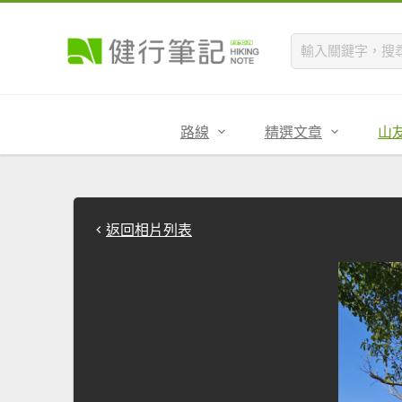
路線
精選文章
山
返回相片列表