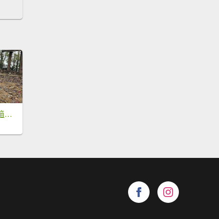
【新入手雨鞋，開箱嘍~~🤣🤣】魔王小百岳-尾寮山⛰️第20刷了!