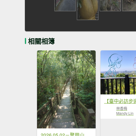
相關相簿
林香梅
Mandy Lin
2026.05.02－聚興山步道