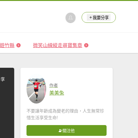
我要分享
 森遊竹縣
微笑山線縱走尋寶集章
分享
作者
美美兔
不要讓年齡成為變老的理由，人生無常珍
惜生活享受生命!
關注他