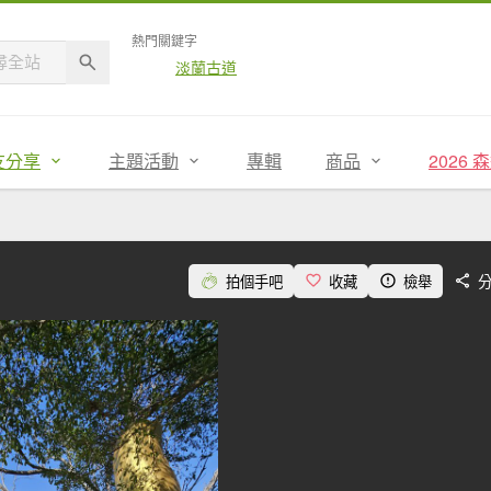
熱門關鍵字
淡蘭古道
友分享
主題活動
專輯
商品
2026
拍個手吧
收藏
檢舉