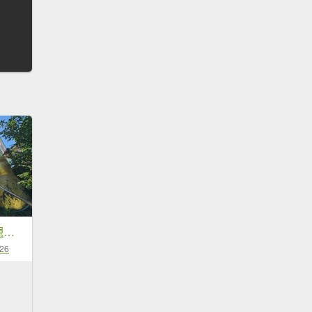
小百岳No.42⛰南觀音山
-26