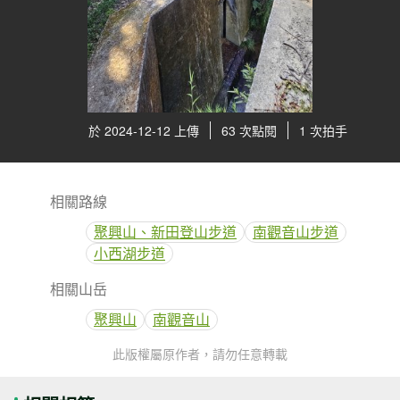
於 2024-12-12 上傳
63 次點閱
1 次拍手
相關路線
聚興山、新田登山步道
南觀音山步道
小西湖步道
相關山岳
聚興山
南觀音山
此版權屬原作者，請勿任意轉載