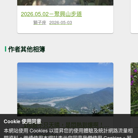
2026.05.02－聚興山步道
獅子座
2026-05-03
作者其他相簿
Cookie 使用同意
【雨過不只天晴，是悶熱到爆啊！😵😵‍💫】第22次下尾寮山。
本網站使用 Cookies 以提昇您的使用體驗及統計網路流量相
2026-06-23
關資料。繼續使用本網站表示您同意我們使用 Cookies。若