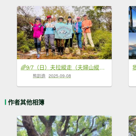
🌈9/7（日）夫拉縱走（夫婦山縱走拉拉山）✨FB：熊熊趴爬走🌈
熊趴造
2025-09-08
作者其他相簿