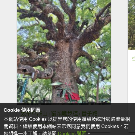
Cookie 使用同意
太平車籠山+貓頭鷹步道+番子路山+豬槽山20260502
本網站使用 Cookies 以提昇您的使用體驗及統計網路流量相
2026-05-03
關資料。繼續使用本網站表示您同意我們使用 Cookies。若
您想進一步了解，請參閱
Cookies 聲明
。