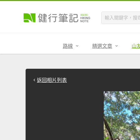
路線
精選文章
山
返回相片列表