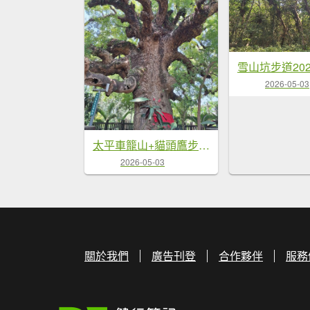
雪山坑步道202
2026-05-03
太平車籠山+貓頭鷹步道+番子路山+豬槽山20260502
2026-05-03
關於我們
廣告刊登
合作夥伴
服務