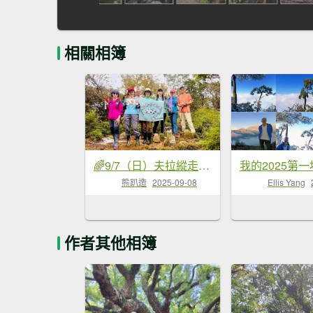
相關相簿
🌈9/7（日）夫拉縱走（夫婦山縱走拉拉山）✨FB：熊熊趴爬走🌈
熊趴造
2025-09-08
Ellis Yang
作者其他相簿