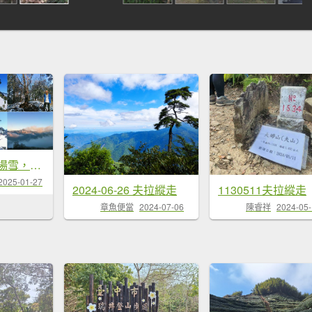
我的2025第一場雪，包場夫婦山，獨享差強人意的雪景&雲海。1/27
2025-01-27
2024-06-26 夫拉縱走
1130511夫拉縱走
章魚便當
2024-07-06
陳睿祥
2024-05