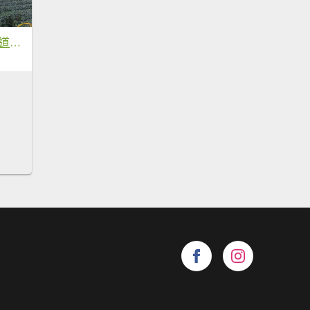
雲嘉大尖山(挑筍古道上)1150209