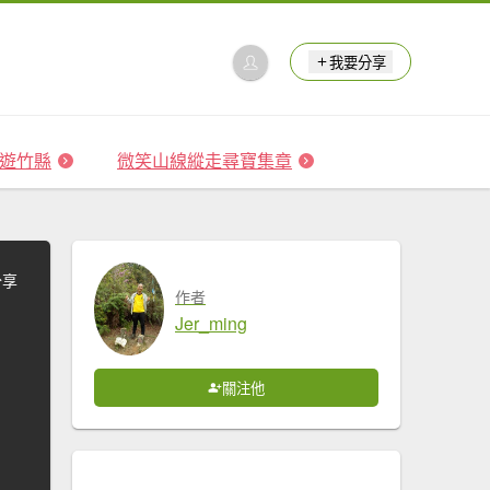
我要分享
 森遊竹縣
微笑山線縱走尋寶集章
分享
作者
Jer_ming
關注他