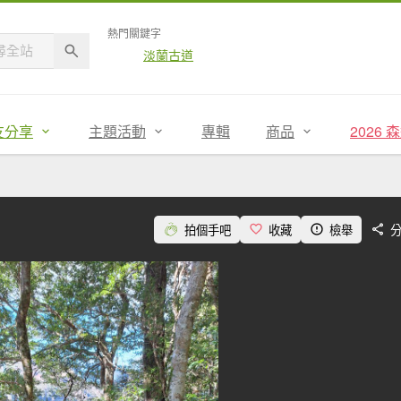
熱門關鍵字
淡蘭古道
友分享
主題活動
專輯
商品
2026
拍個手吧
收藏
檢舉