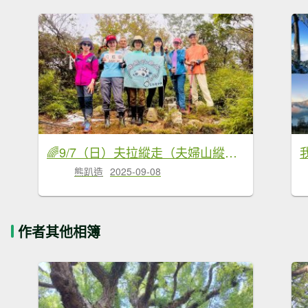
🌈9/7（日）夫拉縱走（夫婦山縱走拉拉山）✨FB：熊熊趴爬走🌈
熊趴造
2025-09-08
作者其他相簿