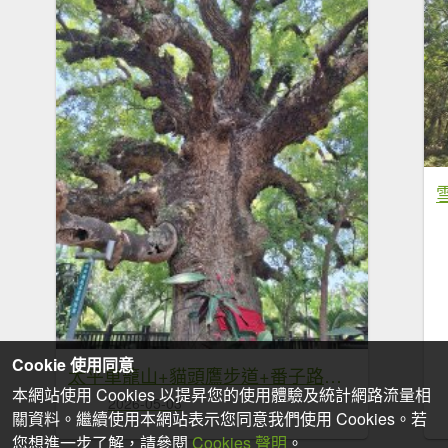
Cookie 使用同意
太平車籠山+貓頭鷹步道+番子路山+豬槽山20260502
本網站使用 Cookies 以提昇您的使用體驗及統計網路流量相
2026-05-03
關資料。繼續使用本網站表示您同意我們使用 Cookies。若
您想進一步了解，請參閱
Cookies 聲明
。