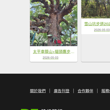
雪山坑步道202
2026-05-03
太平車籠山+貓頭鷹步道+番子路山+豬槽山20260502
2026-05-03
關於我們
廣告刊登
合作夥伴
服務