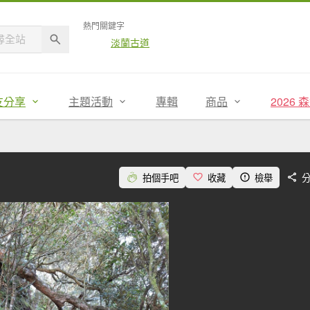
熱門關鍵字
淡蘭古道
友分享
主題活動
專輯
商品
2026
拍個手吧
收藏
檢舉