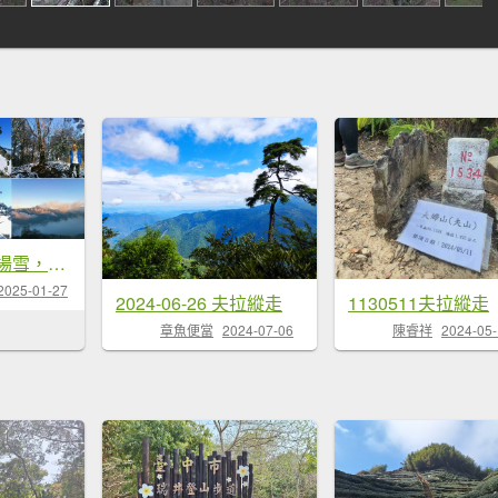
我的2025第一場雪，包場夫婦山，獨享差強人意的雪景&雲海。1/27
2025-01-27
2024-06-26 夫拉縱走
1130511夫拉縱走
章魚便當
2024-07-06
陳睿祥
2024-05