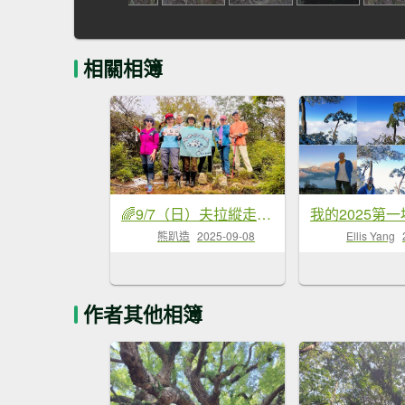
相關相簿
🌈9/7（日）夫拉縱走（夫婦山縱走拉拉山）✨FB：熊熊趴爬走🌈
熊趴造
2025-09-08
Ellis Yang
作者其他相簿