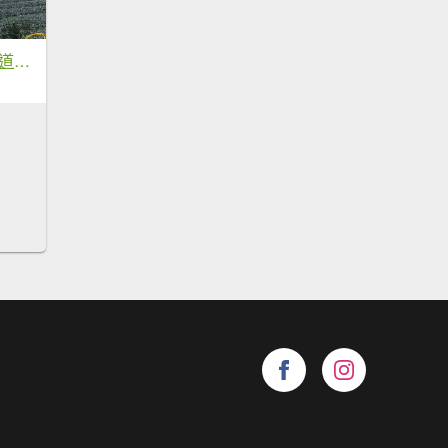
雲嘉大尖山(挑筍古道上)1150209