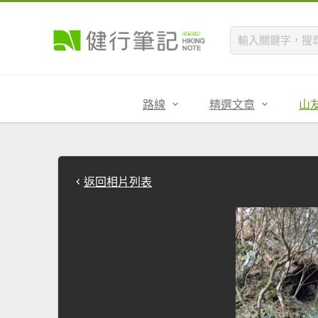
路線
精選文章
山
返回相片列表