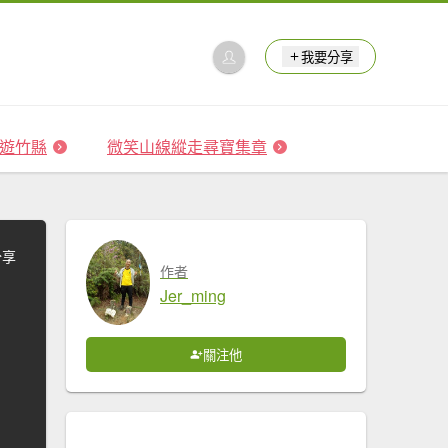
我要分享
 森遊竹縣
微笑山線縱走尋寶集章
分享
作者
Jer_ming
關注他