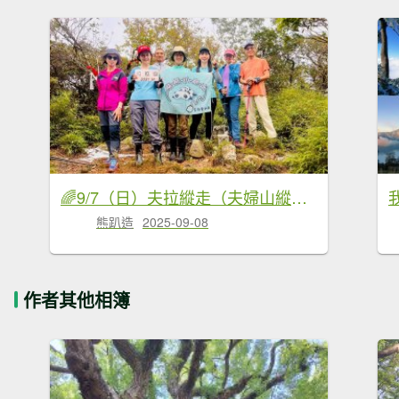
🌈9/7（日）夫拉縱走（夫婦山縱走拉拉山）✨FB：熊熊趴爬走🌈
熊趴造
2025-09-08
作者其他相簿