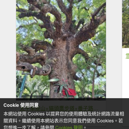
Cookie 使用同意
太平車籠山+貓頭鷹步道+番子路山+豬槽山20260502
本網站使用 Cookies 以提昇您的使用體驗及統計網路流量相
2026-05-03
關資料。繼續使用本網站表示您同意我們使用 Cookies。若
您想進一步了解，請參閱
Cookies 聲明
。