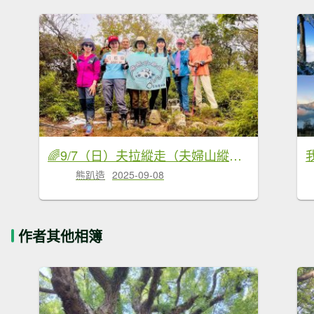
🌈9/7（日）夫拉縱走（夫婦山縱走拉拉山）✨FB：熊熊趴爬走🌈
熊趴造
2025-09-08
作者其他相簿