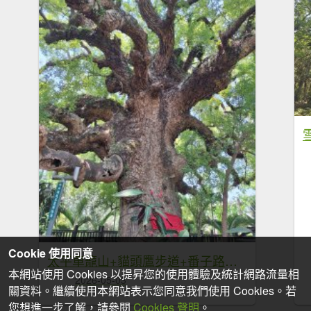
Cookie 使用同意
太平車籠山+貓頭鷹步道+番子路山+豬槽山20260502
本網站使用 Cookies 以提昇您的使用體驗及統計網路流量相
2026-05-03
關資料。繼續使用本網站表示您同意我們使用 Cookies。若
您想進一步了解，請參閱
Cookies 聲明
。