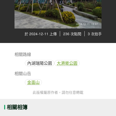
於 2024-12-11 上傳
236 次點閱
3 次拍手
相關路線
內湖瑞陽公園
大港墘公園
相關山岳
金面山
此版權屬原作者，請勿任意轉載
相關相簿