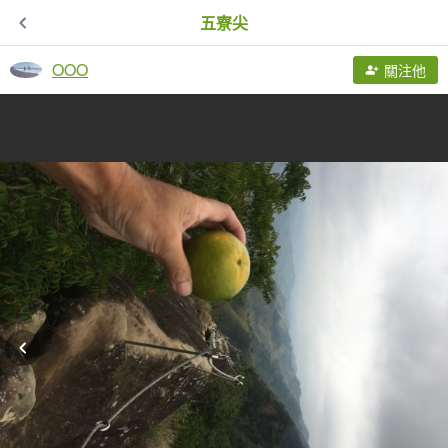
五寮尖
OOO
關注他