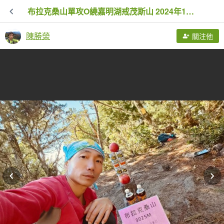
布拉克桑山單攻O繞嘉明湖戒茂斯山 2024年12月8日
陳勝榮
關注他