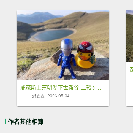
戒茂斯上嘉明湖下世新谷-二戰✈️-大鵬飛機✈️殘骸
游雯雯
2026-05-04
作者其他相簿