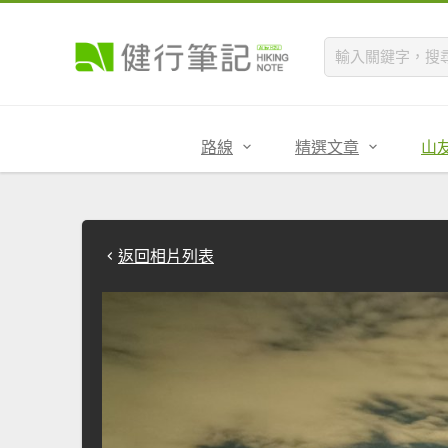
路線
精選文章
山
返回相片列表