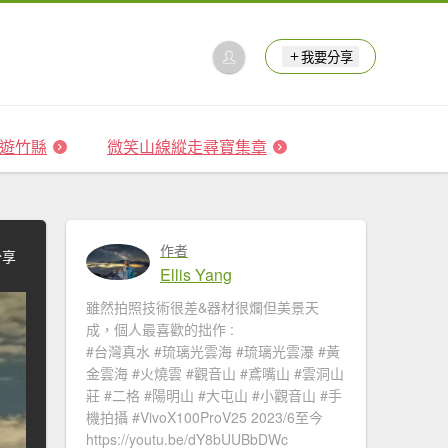
我要分享
 森遊竹縣
微笑山線縱走尋寶集章
作者
分享
Ellis Yang
雖然拍照技術很差&器材很爛但美景天
成，個人最喜歡的拙作 :
#台灣真水 #琉璃光雲海​ #琉璃光雲瀑​​ #黃
金雲海 #火燒雲​ #觀音山​ #鳶嘴山 #雲洞山
莊 #二格​ #陽明山​ #大屯山 #小觀音山 #手
機拍攝 #VivoX100ProV25 2023/6至今
https://youtu.be/dY8bUUBbDWc