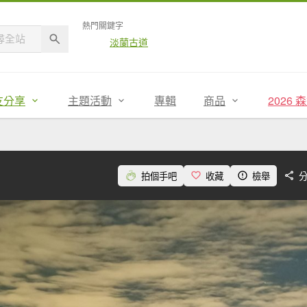
熱門關鍵字
淡蘭古道
友分享
主題活動
專輯
商品
2026
拍個手吧
收藏
檢舉