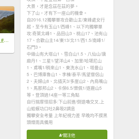
大景，才是念茲在茲的夢。
下了山，才有下一座山的機會。
自2016.12獨攀單攻合歡山主/東峰處女行
起，至今有玉山1/西峰1、以下均獨攀單
攻:奇萊北峰1、品田山3、桃山17、池有山
#新店四十份 #雲瀑 #翡翠水庫壩頂 #日出 #雲海 #觀音圈 7/6&7&19
17、合歡山主14/東13/北11/西1.5/南峰1/
石門3。
中級山有大塔山1、雪白山1.5、八仙山/唐
麻丹1、三星1/望洋山4、加里/哈堪尼山
1、鳶嘴1/稍來山1、東洗水山1、塔曼山
5、巴博庫魯山1、李棟/泰平/馬望僧侶山
2、夫婦山8、北插天3/多崖山2、內鳥嘴山
1、馬那邦山2、卡保6.5/樂佩1/逐鹿山5
等。登頂過14座一等三角點
自行揣摩怪招多:下山前進/倒退嚕交叉,上
山蛤蟆功口吐2鼻吸2調息
獨攀安全考量 上年紀視力差 早晚均不摸黑
頭燈雨具備用
關注他