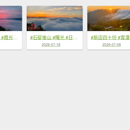
#翡翠水庫壩頂 #霞光 #火燒雲 #日出 #雲海 #山羌 8/1&5&6
#石碇後山 #曙光 #日出 #雲海 7/18
2026-07-18
2026-07-06