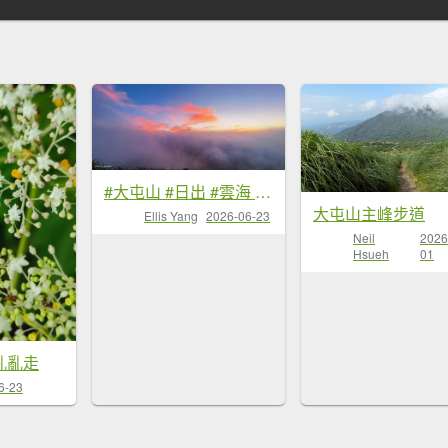
#大屯山 #日出 #雲海 #火燒雲 #霞光 #青斑鳳蝶 #青帶鳳蝶 #臺灣粉蝶 6/23
大屯山主峰步道
Ellis Yang
2026-06-23
Neil
2026
Hsueh
01
亂亂走
6-23