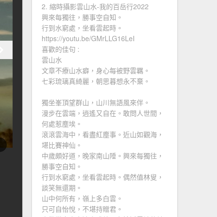
2. 縮時攝影雲山水-我的百岳行2022
興來每獨往，勝事空自知。
行到水窮處，坐看雲起時。
https://youtu.be/GMrLLG16LeI
喜歡的佳句 :
雲山水
文章不療山水癖，身心每被野雲羈。
七彩琉璃真綺麗，朝思暮想永不棄。
獨坐峯頂望群山，山川無語風來伴。
漫步在雲端，逍遙又自在。敢問人世間，
何處惹塵埃。
滾滾雲海中，看盡紅塵事。近山如觀海，
堪比賽神仙。
中歲頗好道，晚家南山陲。興來每獨往，
勝事空自知。
行到水窮處，坐看雲起時。偶然值林叟，
談笑無還期。
山中何所有，嶺上多白雲。
只可自怡悅，不堪持贈君。