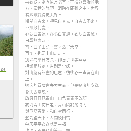
喜歡從高處向遠方眺望，在接近雲端的地
方，塵世的醜陋，消融在距離之中，世界
看起來變得更美好。
遙望白雲來，轉見白雲去。白雲去不來，
不知散何處。
心隨白雲遠，亦隨白雲遲。欲隨白雲滅，
白雲無盡時。
雪，白了山頭。雲，活了天空。
再忙，也要上山走走。
別以為來日方長，卻忘了世事無常。
相聚是片刻，告別是常態。
-06-
對山總有無盡的思念，彷彿心一直留在山
上。
過度的冒險會失去生命，但是過度的安逸
會失去靈魂。
啟窗日日見青山，山色青青不改顏。
我問青山何日老，青山問我幾時閒。
與飛鳥齊肩，和白雲同行。
登高望天下，人間幾回情。
每天平平安安就是幸福 !
攻頂，不是登山第一目標。