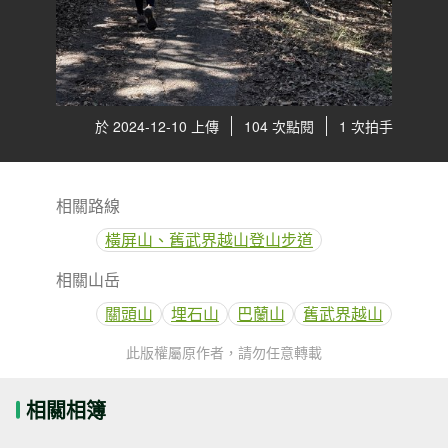
於 2024-12-10 上傳
104 次點閱
1 次拍手
相關路線
橫屏山、舊武界越山登山步道
相關山岳
關頭山
埋石山
巴蘭山
舊武界越山
此版權屬原作者，請勿任意轉載
相關相簿