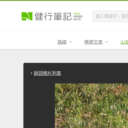
路線
精選文章
山
返回相片列表