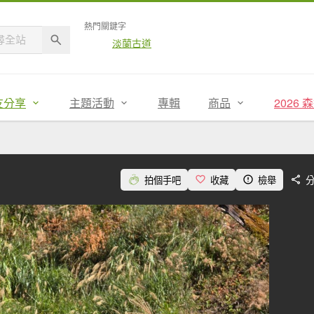
熱門關鍵字
淡蘭古道
友分享
主題活動
專輯
商品
2026
拍個手吧
收藏
檢舉