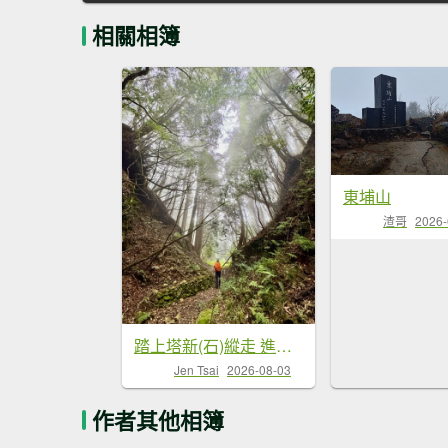
相關相簿
東埔山
渣哥
2026-
踏上塔新(石)縱走 進入美麗魔幻森林
Jen Tsai
2026-08-03
作者其他相簿