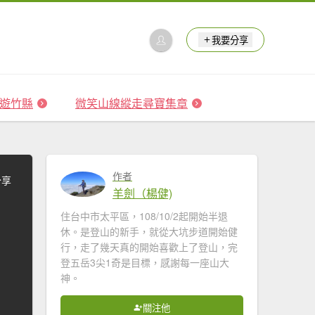
我要分享
 森遊竹縣
微笑山線縱走尋寶集章
作者
分享
羊劍（楊健)
住台中市太平區，108/10/2起開始半退
休。是登山的新手，就從大坑步道開始健
行，走了幾天真的開始喜歡上了登山，完
登五岳3尖1奇是目標，感謝每一座山大
神。
關注他