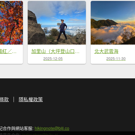
鳶嘴稍來山之楓紅／雲海
加里山（大坪登山口大O繞）
北大武雲海
2025-12-05
2025-11-30
條款
隱私權政策
記合作與網站客服:
hikingnote@biji.co
牌廣告合作:
jacky.chen@h2u.ai