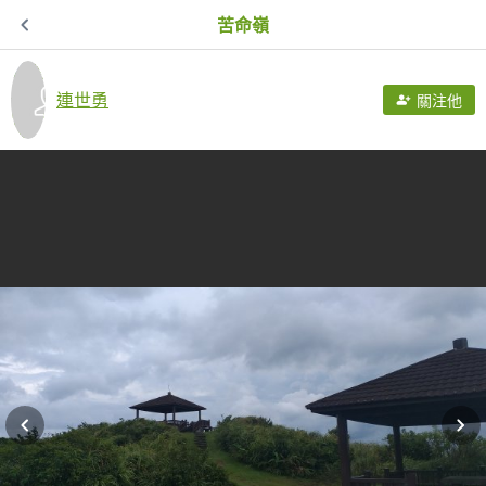
苦命嶺
連世勇
關注他