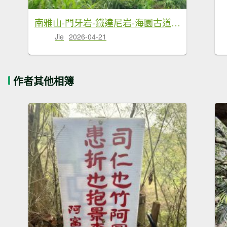
南雅山-門牙岩-鐵達尼岩-海園古道-鼻頭角
Jie
2026-04-21
作者其他相簿