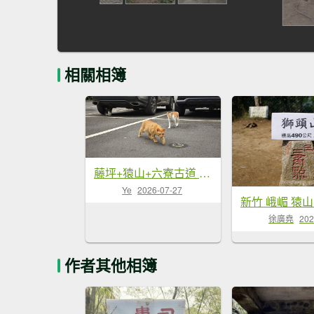
相關相簿
藤坪+猿山+六寮古道 O型-2026/07/26
Ye
2026-07-27
徐廣堯
202
作者其他相簿