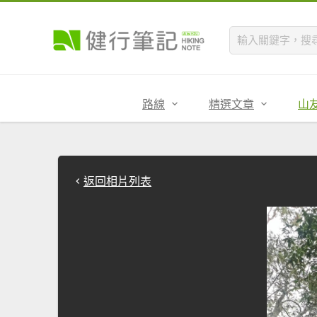
路線
精選文章
山
返回相片列表