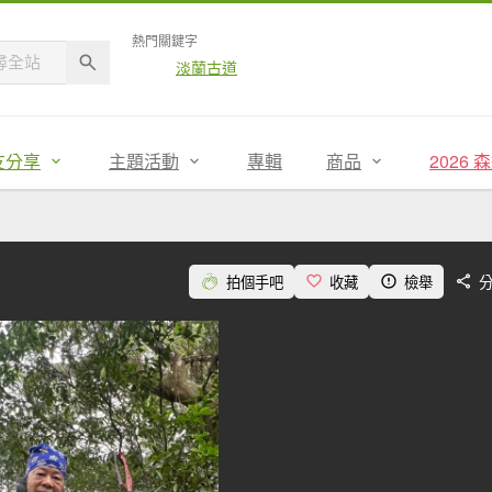
熱門關鍵字
淡蘭古道
友分享
主題活動
專輯
商品
2026
拍個手吧
收藏
檢舉