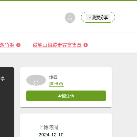
我要分享
 森遊竹縣
微笑山線縱走尋寶集章
作者
分享
連世勇
關注他
上傳時間
2024-12-10