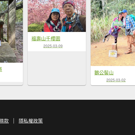
福壽山千櫻園
2025-03-09
道
鵝公髻山
2025-03-02
條款
隱私權政策