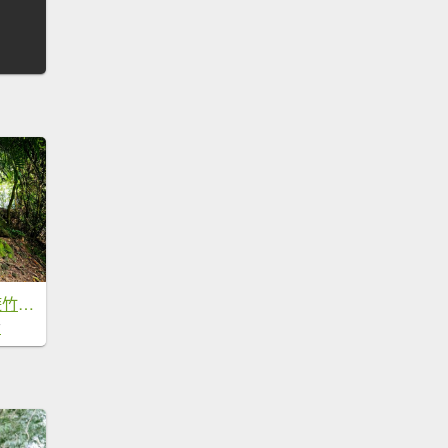
六寮古道-2025森遊竹縣皮皮獅探險隊
7