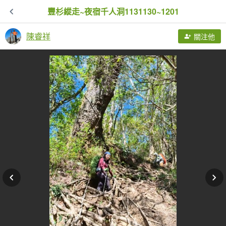
豐杉縱走~夜宿千人洞1131130~1201
陳睿祥
關注他