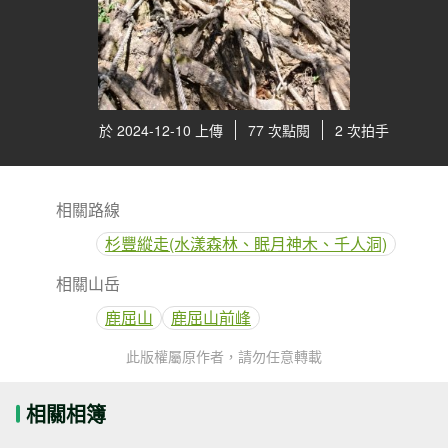
於 2024-12-10 上傳
77 次點閱
2 次拍手
相關路線
杉豐縱走(水漾森林、眠月神木、千人洞)
相關山岳
鹿屈山
鹿屈山前峰
此版權屬原作者，請勿任意轉載
相關相簿