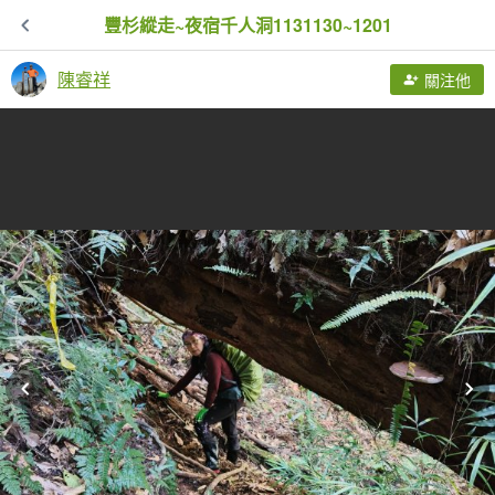
豐杉縱走~夜宿千人洞1131130~1201
陳睿祥
關注他