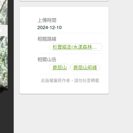
上傳時間
2024-12-10
相關路線
杉豐縱走(水漾森林、眠月神木、千人洞)
相關山岳
鹿屈山
鹿屈山前峰
此版權屬原作者，請勿任意轉載