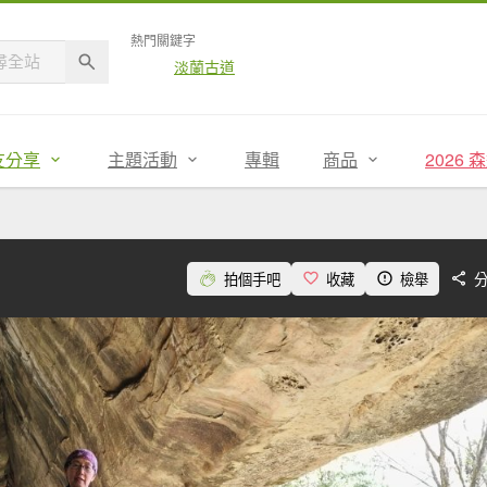
熱門關鍵字
淡蘭古道
友分享
主題活動
專輯
商品
2026
拍個手吧
收藏
檢舉