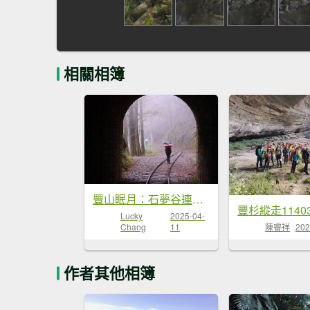
相關相簿
豐山眠月：石夢谷連走水漾千人洞
豐杉縱走11403
Lucky
2025-04-
Chang
11
陳睿祥
202
作者其他相簿