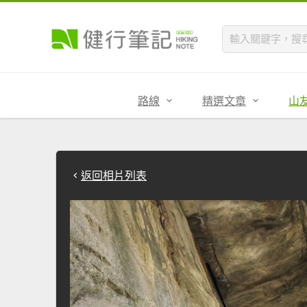
路線
精選文章
山
返回相片列表