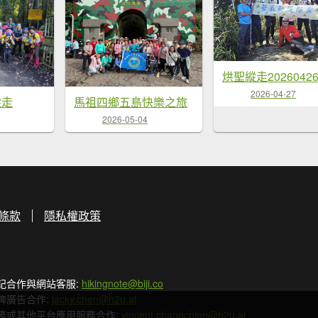
烘聖縱走2026042
2026-04-27
縱走
馬祖四鄉五島快樂之旅
2026-05-04
條款
隱私權政策
記合作與網站客服:
hikingnote@biji.co
牌廣告合作:
jacky.chen@h2u.ai
務或其他平台應用服務合作:
vincent.changchien@h2u.ai