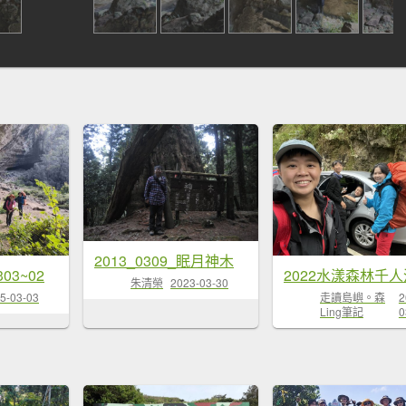
2013_0309_眠月神木
03~02
2022水漾森林千人
朱清榮
2023-03-30
5-03-03
走讀島嶼。森
2
Ling筆記
0