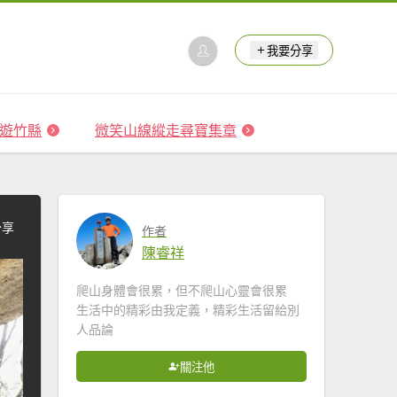
我要分享
 森遊竹縣
微笑山線縱走尋寶集章
分享
作者
陳睿祥
爬山身體會很累，但不爬山心靈會很累
生活中的精彩由我定義，精彩生活留給別
人品論
關注他