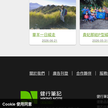
畢羊一日縱走
貴妃那結P型
2026-06-21
2026-05-31
關於我們
廣告刊登
合作夥伴
服務
健行筆
運動品
Cookie 使用同意
寶石任