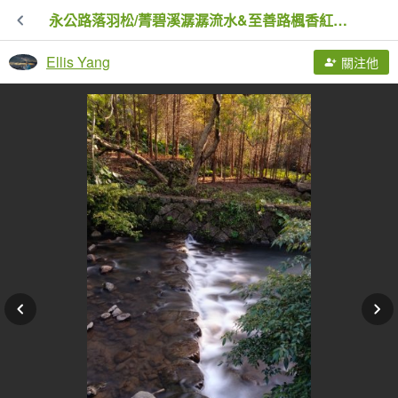
永公路落羽松/菁碧溪潺潺流水&至善路楓香紅了！
Ellis Yang
關注他