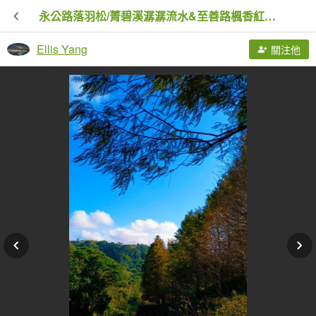
永公路落羽松/菁碧溪潺潺流水&至善路楓香紅了！
Ellis Yang
關注他